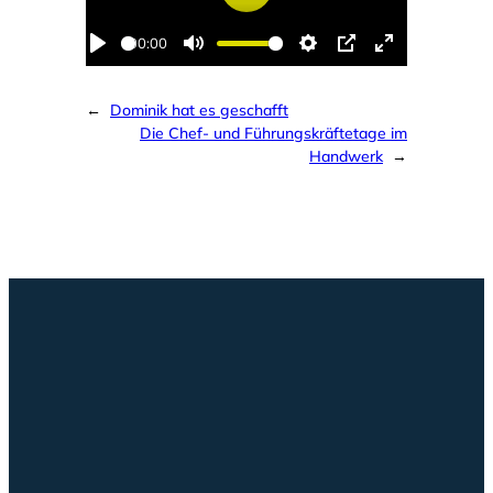
Play
00:00
Play
Mute
Settings
PIP
Enter
fullscreen
←
Dominik hat es geschafft
Die Chef- und Führungskräftetage im
Handwerk
→