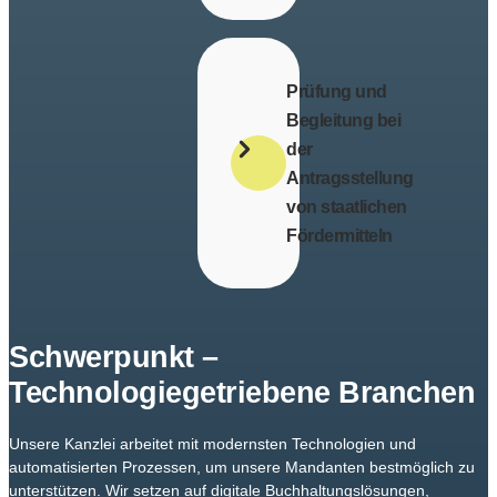
Integration
von
Buchhaltungssystemen
in
Prüfung und
Online-
Begleitung bei
Shops
der
und
Antragsstellung
Plattformen.
von staatlichen
Fördermitteln
Unterstützung
bei
der
Schwerpunkt –
Identifikation
und
Technologiegetriebene Branchen
Beantragung
relevanter
Unsere Kanzlei arbeitet mit modernsten Technologien und
Förderprogramme.
automatisierten Prozessen, um unsere Mandanten bestmöglich zu
unterstützen. Wir setzen auf digitale Buchhaltungslösungen,