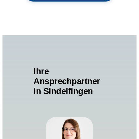
und 
gute
Ihre
Ansprechpartner
in Sindelfingen