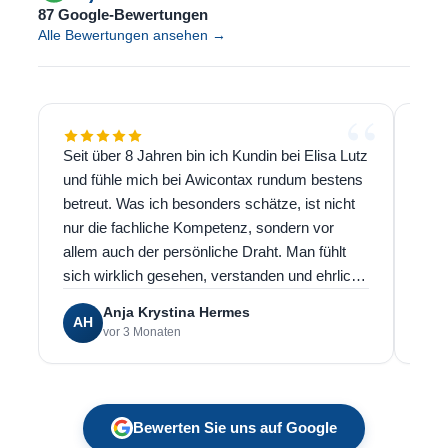
87
Google‑Bewertungen
Alle Bewertungen ansehen →
“
Seit über 8 Jahren bin ich Kundin bei Elisa Lutz
Bin 
und fühle mich bei Awicontax rundum bestens
hatt
betreut. Was ich besonders schätze, ist nicht
ange
nur die fachliche Kompetenz, sondern vor
Man
allem auch der persönliche Draht. Man fühlt
hatt
sich wirklich gesehen, verstanden und ehrlich
bere
gut aufgehoben. Auf Mails kommt immer super
schn
Anja Krystina Hermes
AH
M
schnell eine Rückmeldung, was im Alltag
per 
vor 3 Monaten
einfach Gold wert ist. Für mich eine klare
find
Empfehlung für jeden, der eine zuverlässige,
Bera
persönliche und kompetente Steuerberatung
mein
sucht.
obwo
Bewerten Sie uns auf Google
Das 