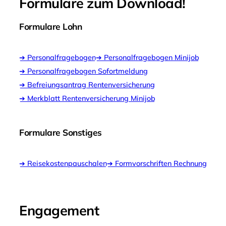
Formulare zum Download!
Vorweggenommene
Erbfolge
Formulare Lohn
Digitalisierung
von
➔ Personalfragebogen
➔ Personalfragebogen Minijob
steuerlichen
➔ Personalfragebogen Sofortmeldung
Prozessen
➔ Befreiungsantrag Rentenversicherung
Begleitung
➔ Merkblatt Rentenversicherung Minijob
bei
Finanzierungsvorhaben
Formulare Sonstiges
➔ Reisekostenpauschalen
➔ Formvorschriften Rechnung
Engagement