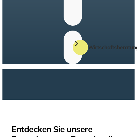
Steuergestaltung
Wirtschaftsberatun
Betriebswirtschaftliche
Beratung
Existenzgründung
Liquiditäts-
und
Rentabilitätsplanungen
Entdecken Sie unsere
Unternehmensnachfolge