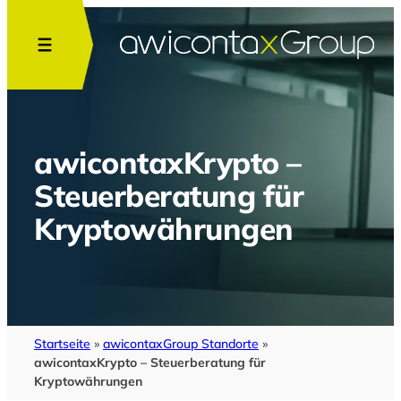
Zum
Inhalt
springen
awicontaxKrypto –
Steuerberatung für
Kryptowährungen
Startseite
»
awicontaxGroup Standorte
»
awicontaxKrypto – Steuerberatung für
Kryptowährungen