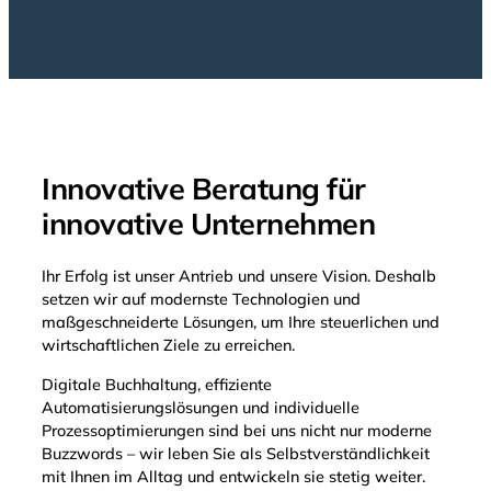
steuerlichen
Gestaltung von
Krypto-
Investments
Unterstützung bei
der Gründung
kryptoaffiner
Innovative Beratung für
Unternehmen oder
innovative Unternehmen
DAOs
Klärung von
Ihr Erfolg ist unser Antrieb und unsere Vision. Deshalb
Fragen rund um
setzen wir auf modernste Technologien und
Token-Modelle &
maßgeschneiderte Lösungen, um Ihre steuerlichen und
Geschäftsmodellentwicklung
wirtschaftlichen Ziele zu erreichen.
Digitale Buchhaltung, effiziente
Begleitung bei
Automatisierungslösungen und individuelle
Transparenzanforderungen
Prozessoptimierungen sind bei uns nicht nur moderne
und steuerlicher
Buzzwords – wir leben Sie als Selbstverständlichkeit
Risikominimierung
mit Ihnen im Alltag und entwickeln sie stetig weiter.