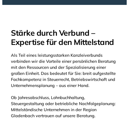
Beratung
Bankkonto
im
online-
Bereich
Anbindung
„Privatbuchhaltung“
Stärke durch Verbund –
Effiziente
Existenzgründungsberatung
Expertise für den Mittelstand
Belegverarbeitung
Entlastung
Als Teil eines leistungsstarken Kanzleiverbunds
durch
verbinden wir die Vorteile einer persönlichen Beratung
moderne
mit den Ressourcen und der Spezialisierung einer
Technik
großen Einheit. Das bedeutet für Sie: breit aufgestellte
Fachkompetenz in Steuerrecht, Betriebswirtschaft und
Unternehmensplanung – aus einer Hand.
Ob Jahresabschluss, Lohnbuchhaltung,
Steuergestaltung oder betriebliche Nachfolgeplanung:
Mittelständische Unternehmen in der Region
Gladenbach vertrauen auf unsere Beratung.