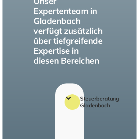
Unser
Expertenteam in
Gladenbach
verfügt zusätzlich
über tiefgreifende
Expertise in
diesen Bereichen
Steuerberatung
Gladenbach
Erstellung
aller
Arten