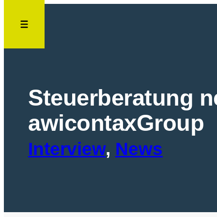
Zum
Inhalt
springen
Steuerberatung n
awicontaxGroup
Interview
, 
News