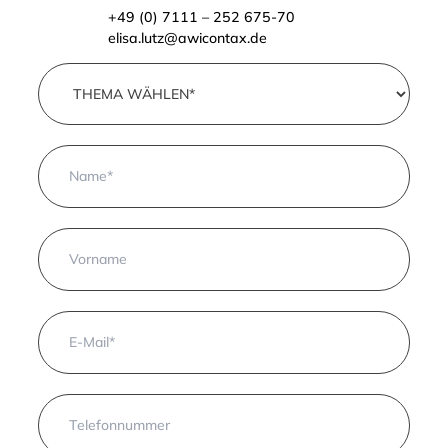
Remote-
+49 (0) 7111 – 252 675-70
Teams
elisa.lutz@awicontax.de
und
Digital
Nomads