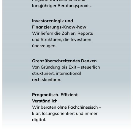
langjähriger Beratungspraxis.
Beratung
bei
Investorenlogik und
Fördermittelanträgen
Finanzierungs-Know-how
und
Wir liefern die Zahlen, Reports
Innovationszuschüssen
und Strukturen, die Investoren
überzeugen.
Anbindung
und
Prozessberatung
Grenzüberschreitendes Denken
zu
Von Gründung bis Exit – steuerlich
Tools
strukturiert, international
wie
rechtskonform.
JTL,
Billbee,
Pragmatisch. Effizient.
AccountOne
Verständlich
Wir beraten ohne Fachchinesisch –
Skalierungsberatung
klar, lösungsorientiert und immer
für
digital.
digitale
Geschäftsmodelle