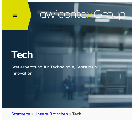
Zum
Inhalt
springen
Tech
Steuerberatung für Technologie, Startups &
Innovation
Startseite
»
Unsere Branchen
»
Tech