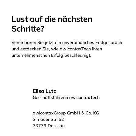
Begleitung
Lust auf die nächsten
bei
IPOs
Schritte?
und
ICOs
Vereinbaren Sie jetzt ein unverbindliches Erstgespräch
und entdecken Sie, wie awicontaxTech Ihren
Internationale
unternehmerischen Erfolg beschleunigt.
Wachstumsstrategien
und
Expansion
Entwicklung
effizienter
Elisa Lutz
Verrechnungspreis-
Geschäftsführerin awicontaxTech
Modelle
awicontaxGroup GmbH & Co. KG
Steuer-
Sirnauer Str. 52
und
73779 Deizisau
Strukturberatung
bei