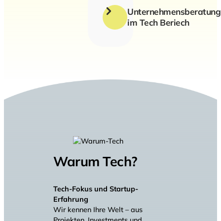
Unternehmensberatung
im Tech Beriech
Strategische
Begleitung
bei
Pre-
Seed
bis
Series
A/B
Finanzierungen
KPI-
Warum Tech?
getriebenes
Reporting
für
Tech-Fokus und Startup-
VCs
Erfahrung
und
Wir kennen Ihre Welt – aus
Investoren
Projekten, Investments und