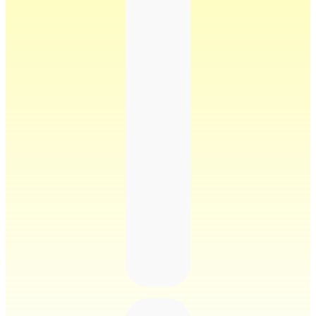
grenzüberschreitende
Strukturierung
Optimierung
von
Holding-
und
IP-
Strukturen
Unterstützung
bei
Tax
Compliance
und
Transfer
Pricing